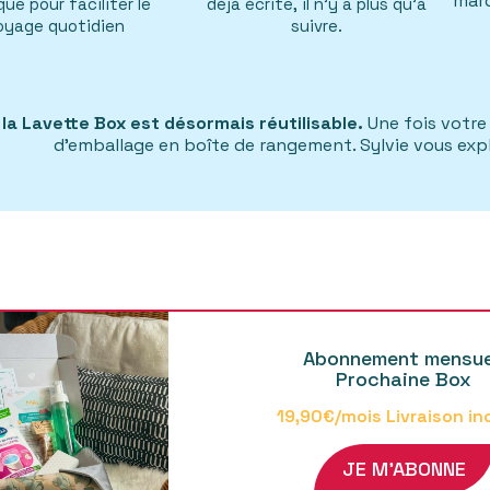
marq
ue pour faciliter le
déjà écrite, il n'y a plus qu'à
oyage quotidien
suivre.
la Lavette Box est désormais réutilisable.
Une fois votre
d'emballage en boîte de rangement. Sylvie vous exp
Abonnement mensu
Prochaine Box
19,90€/mois Livraison in
JE M'ABONNE