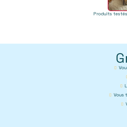
Produits testés
G
Vou
Vous t