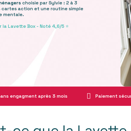
 ménagers
choisie par Sylvie : 2 à 3
s cartes action et une routine simple
e mentale.
a Lavette Box - Noté 4,6/5 ⭐️
ans engagment après 3 mois
Paiement sécu
t-ce que la Lavette