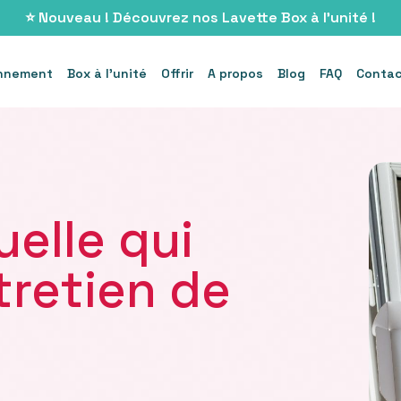
⭐️ Nouveau ! Découvrez nos Lavette Box à l'unité !
nnement
Box à l'unité
Offrir
A propos
Blog
FAQ
Conta
elle qui
ntretien de